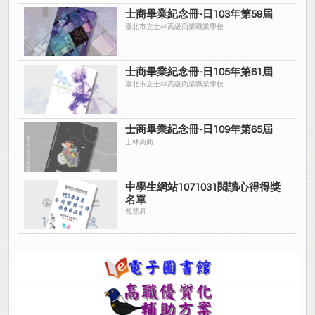
士商畢業紀念冊-日103年第59屆
臺北市立士林高級商業職業學校
士商畢業紀念冊-日105年第61屆
臺北市立士林高級商業職業學校
士商畢業紀念冊-日109年第65屆
士林高商
中學生網站1071031閱讀心得得獎
名單
曾慧君