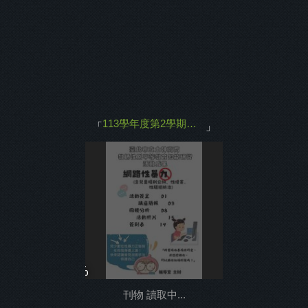
主打商品
返回
113學年度第2學期教師性平講座成果
「
」
0%
刊物 讀取中...