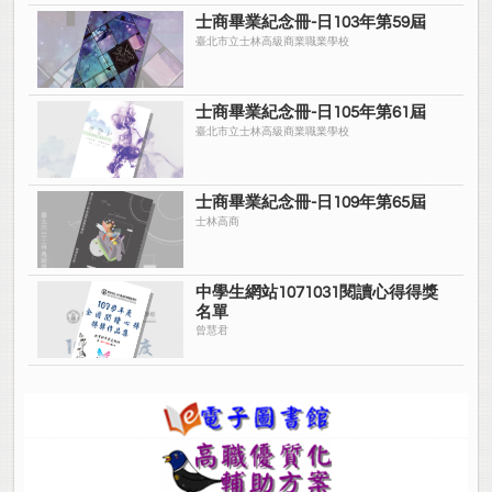
士商畢業紀念冊-日103年第59屆
臺北市立士林高級商業職業學校
士商畢業紀念冊-日105年第61屆
臺北市立士林高級商業職業學校
士商畢業紀念冊-日109年第65屆
士林高商
中學生網站1071031閱讀心得得獎
名單
曾慧君