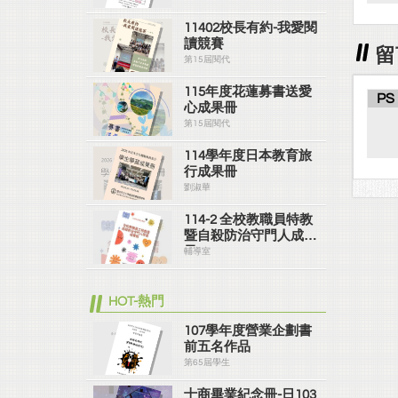
11402校長有約-我愛閱
讀競賽
留
第15屆閱代
115年度花蓮募書送愛
PS
心成果冊
第15屆閱代
114學年度日本教育旅
行成果冊
劉淑華
114-2 全校教職員特教
暨自殺防治守門人成果
冊
輔導室
HOT-熱門
107學年度營業企劃書
前五名作品
第65屆學生
士商畢業紀念冊-日103