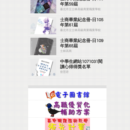
年第59屆
臺北市立士林高級商業職業學校
士商畢業紀念冊-日105
年第61屆
臺北市立士林高級商業職業學校
士商畢業紀念冊-日109
年第65屆
士林高商
中學生網站1071031閱
讀心得得獎名單
曾慧君