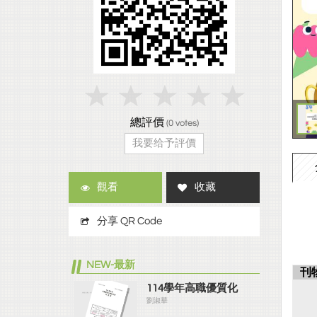
總評價
(
0
votes)
我要给予評價
觀看
收藏
分享 QR Code
NEW-最新
刊
114學年高職優質化
劉淑華