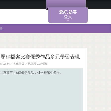
您好, 訪客
登入
區
學習歷程檔案比賽優秀作品多元學習表現
-02-14 ╱ 多媒體版
╱ 已保護 0.00 棵樹
二及高三共6個優秀作品，供全校師生參考。