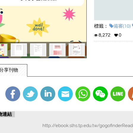
標籤：
備審(10)
8,272
0
分享刊物
物連結
http://ebook.slhs.tp.edu.tw/gogofinderRea