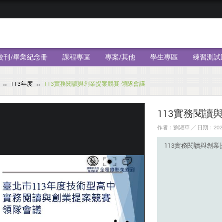
校刊/畢業紀念冊
課程專區
專案/其他
學生專區
練習測試
113年度
113實務閱讀與創業提案競賽-領隊會議
113實務閱讀
作者：劉淑華 ╱ 日期：2024
113實務閱讀與創業