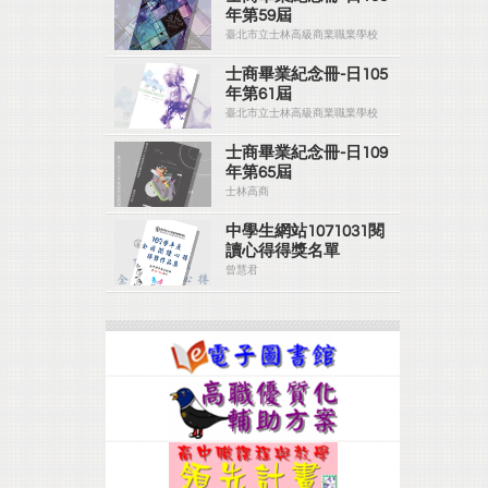
年第59屆
臺北市立士林高級商業職業學校
士商畢業紀念冊-日105
年第61屆
臺北市立士林高級商業職業學校
士商畢業紀念冊-日109
年第65屆
士林高商
中學生網站1071031閱
讀心得得獎名單
曾慧君