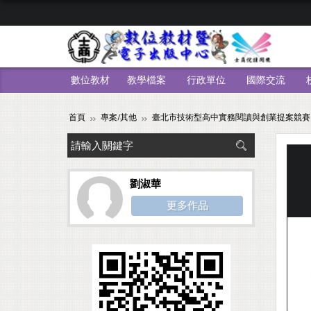
數位教材
教學檔案
行政單位
國際交流
首頁
專案/其他
臺北市技術型高中實務閱讀與創業提案競賽
劉淑華
更多作品