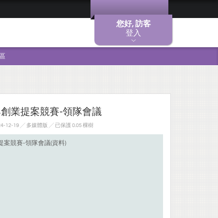
您好, 訪客
登入
區
與創業提案競賽-領隊會議
-12-19 ╱ 多媒體版
╱ 已保護 0.05 棵樹
提案競賽-領隊會議(資料)