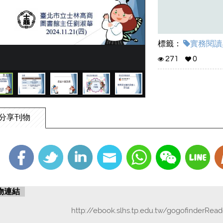
標籤：
實務閱讀與
271
0
分享刊物
物連結
http://ebook.slhs.tp.edu.tw/gogofinderRea