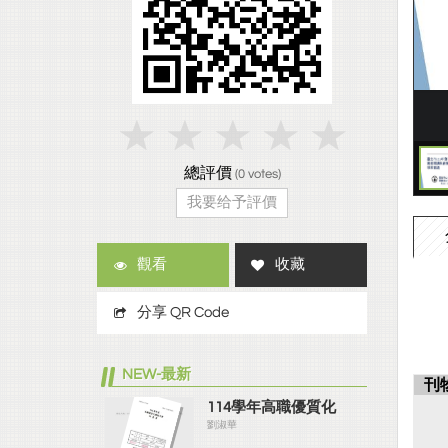
總評價
(
0
votes)
我要给予評價
觀看
收藏
分享 QR Code
NEW-最新
刊
114學年高職優質化
劉淑華