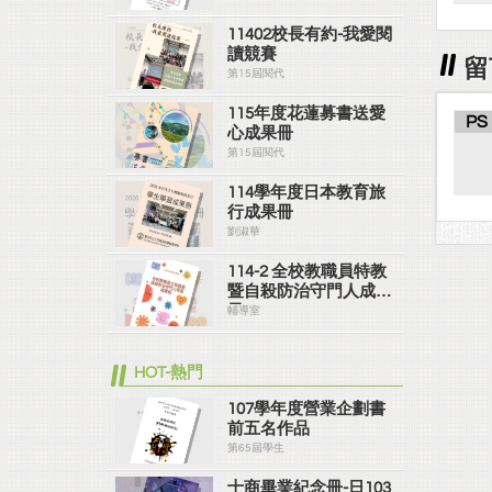
11402校長有約-我愛閱
讀競賽
留
第15屆閱代
115年度花蓮募書送愛
PS
心成果冊
第15屆閱代
114學年度日本教育旅
行成果冊
劉淑華
114-2 全校教職員特教
暨自殺防治守門人成果
冊
輔導室
HOT-熱門
107學年度營業企劃書
前五名作品
第65屆學生
士商畢業紀念冊-日103