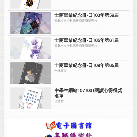
士商畢業紀念冊-日103年第59屆
臺北市立士林高級商業職業學校
士商畢業紀念冊-日105年第61屆
臺北市立士林高級商業職業學校
士商畢業紀念冊-日109年第65屆
士林高商
中學生網站1071031閱讀心得得獎
名單
曾慧君