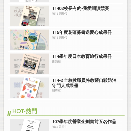
11402校長有約-我愛閱讀競賽
第15屆閱代
115年度花蓮募書送愛心成果冊
第15屆閱代
114學年度日本教育旅行成果冊
劉淑華
114-2 全校教職員特教暨自殺防治
守門人成果冊
輔導室
HOT-熱門
107學年度營業企劃書前五名作品
第65屆學生