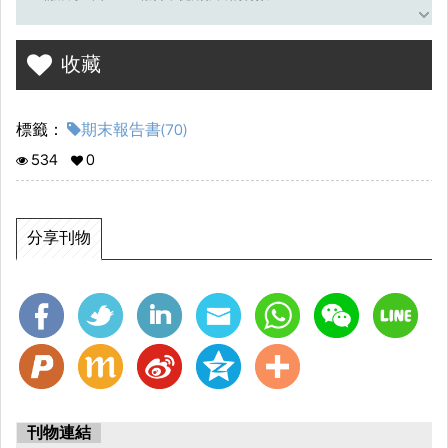
21 周利珈:商品流量表，營業報表，促銷影片排版和音樂建議，分配
組員負責部分
收藏
27 楊予涵:促銷影片主體製作，促銷影片音樂建議，影片匯出效果確
認
標籤：
期末報告書(70)
28 楊雅妃:促銷影片音樂選擇，多位組員素材統整，影片匯出效果確
534
0
認
分享刊物
刊物連結