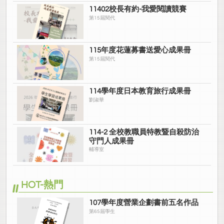
11402校長有約-我愛閱讀競賽
第15屆閱代
115年度花蓮募書送愛心成果冊
第15屆閱代
114學年度日本教育旅行成果冊
劉淑華
114-2 全校教職員特教暨自殺防治
守門人成果冊
輔導室
HOT-熱門
107學年度營業企劃書前五名作品
第65屆學生