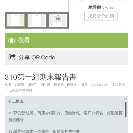
總評價
(
votes)
0
我要给予評價
觀看
分享 QR Code
310第一組期末報告書
作者：郭俊宏、謝展宇、周利珈、楊予涵、楊雅妃 ╱ 日期：2024-03-26 ╱ 多媒體版
╱ 已保護 0.09 棵樹
分工狀況
10 郭俊宏:統籌、商店介紹影片、促銷海報、客戶分析表，分配組員
負責部分
13 謝展宇:幫忙一些報告，促銷影片的特效