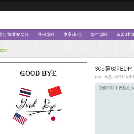
校刊/畢業紀念冊
課程專區
專案/其他
學生專區
練習測試
EDM
309第6組EDM
作者：蔡旻桓 郭冠妤 黃采君 
這個商店主要是在推