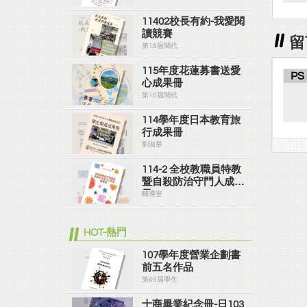
11402校長有約-我愛閱
讀競賽
留
第15屆閱代
115年度花蓮募書送愛
PS
心成果冊
第15屆閱代
114學年度日本教育旅
行成果冊
劉淑華
114-2 全校教職員特教
暨自殺防治守門人成果
冊
輔導室
HOT-熱門
107學年度營業企劃書
前五名作品
第65屆學生
士商畢業紀念冊-日103