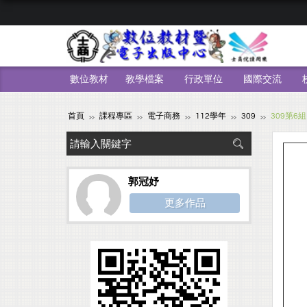
數位教材
教學檔案
行政單位
國際交流
首頁
課程專區
電子商務
112學年
309
309第6組
郭冠妤
更多作品