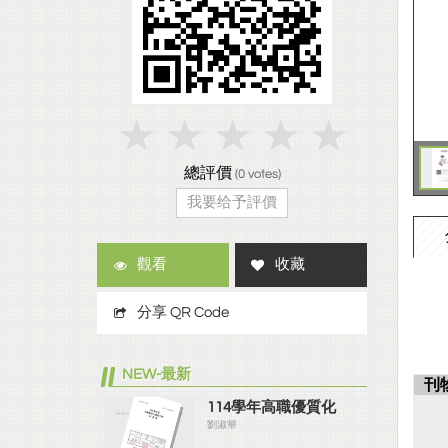
總評價
(
0
votes)
我要给予評價
觀看
收藏
分享 QR Code
NEW-最新
刊
114學年高職優質化
劉淑華