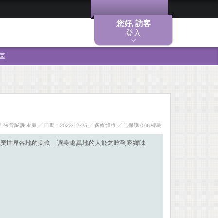
您好, 訪客
登入
區
張育誠 謝永慶 ╱ 日期：2023-12-25 ╱ 多媒體版
╱ 已保護 0.06 棵樹
廣世界各地的美食，讓身處異地的人能夠吃到家鄉味