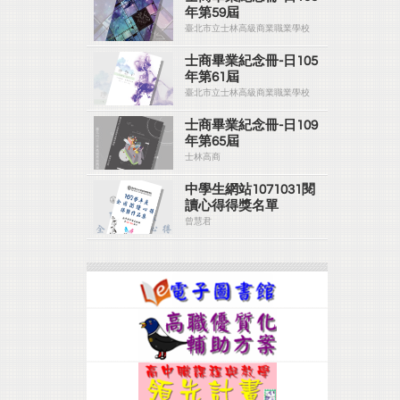
年第59屆
臺北市立士林高級商業職業學校
士商畢業紀念冊-日105
年第61屆
臺北市立士林高級商業職業學校
士商畢業紀念冊-日109
年第65屆
士林高商
中學生網站1071031閱
讀心得得獎名單
曾慧君