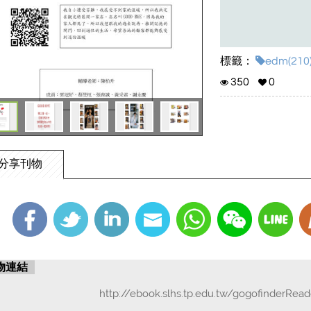
標籤：
edm(210
350
0
分享刊物
物連結
http://ebook.slhs.tp.edu.tw/gogofinderRea