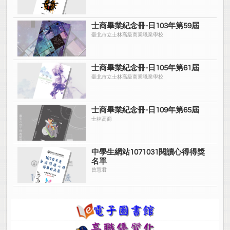
士商畢業紀念冊-日103年第59屆
臺北市立士林高級商業職業學校
士商畢業紀念冊-日105年第61屆
臺北市立士林高級商業職業學校
士商畢業紀念冊-日109年第65屆
士林高商
中學生網站1071031閱讀心得得獎
名單
曾慧君