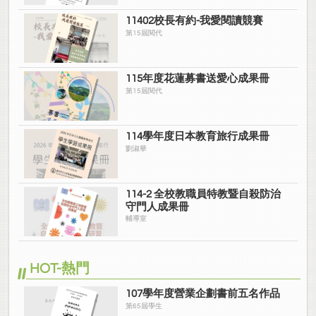
11402校長有約-我愛閱讀競賽
第15屆閱代
115年度花蓮募書送愛心成果冊
第15屆閱代
114學年度日本教育旅行成果冊
劉淑華
114-2 全校教職員特教暨自殺防治
守門人成果冊
輔導室
HOT-熱門
107學年度營業企劃書前五名作品
第65屆學生