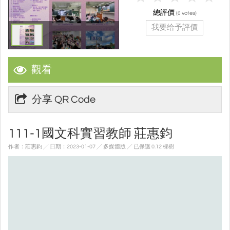
總評價
(
votes)
0
我要给予評價
觀看
分享 QR Code
111-1國文科實習教師 莊惠鈞
作者：莊惠鈞 ╱ 日期：2023-01-07 ╱ 多媒體版
╱ 已保護 0.12 棵樹