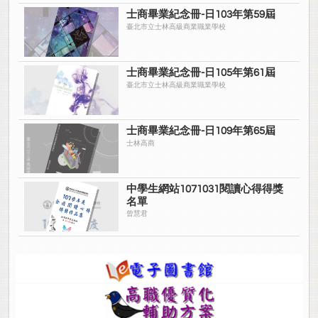
士商畢業紀念冊-日103年第59屆
臺北市立士林高級商業職業學校
士商畢業紀念冊-日105年第61屆
臺北市立士林高級商業職業學校
士商畢業紀念冊-日109年第65屆
士林高商
中學生網站1071031閱讀心得得獎
名單
曾慧君