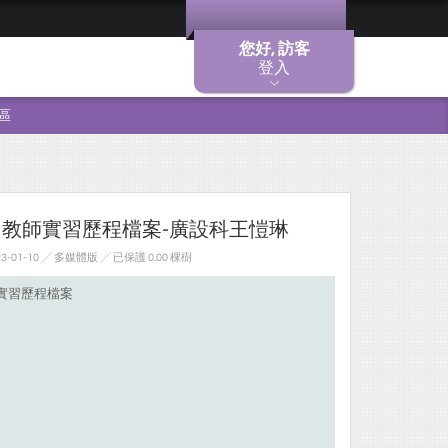
您好, 訪客
登入
區
習教師實習歷程檔案-廣設科王愷琳
-01-10 ╱ 多媒體版
╱ 已保護 0.00 棵樹
師實習歷程檔案