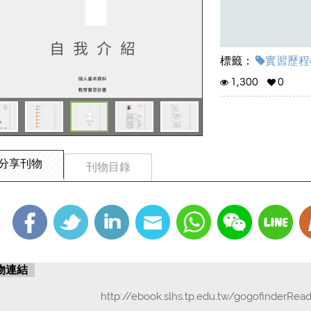
標籤：
實習歷程檔
1,300
0
分享刊物
刊物目錄
物連結
http://ebook.slhs.tp.edu.tw/gogofinderRea