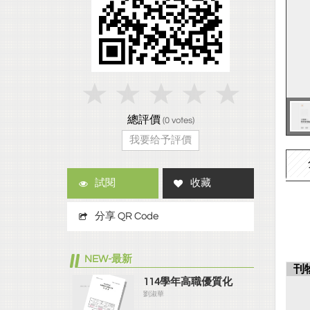
總評價
(
0
votes)
我要给予評價
試閱
收藏
分享 QR Code
NEW-最新
刊
114學年高職優質化
劉淑華