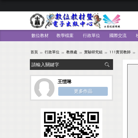
數位教材
教學檔案
行政單位
國際交流
首頁
行政單位
教務處
實驗研究組
111實習教師
王愷琳
更多作品