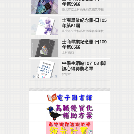
年第59屆
臺北市立士林高級商業職業學校
士商畢業紀念冊-日105
年第61屆
臺北市立士林高級商業職業學校
士商畢業紀念冊-日109
年第65屆
士林高商
中學生網站1071031閱
讀心得得獎名單
曾慧君