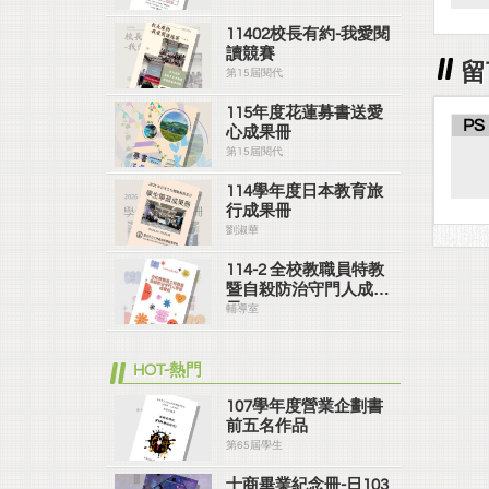
11402校長有約-我愛閱
讀競賽
留
第15屆閱代
115年度花蓮募書送愛
PS
心成果冊
第15屆閱代
114學年度日本教育旅
行成果冊
劉淑華
114-2 全校教職員特教
暨自殺防治守門人成果
冊
輔導室
HOT-熱門
107學年度營業企劃書
前五名作品
第65屆學生
士商畢業紀念冊-日103