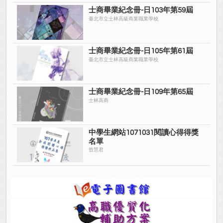
士商畢業紀念冊-日103年第59屆
臺北市立士林高級商業職業學校
士商畢業紀念冊-日105年第61屆
臺北市立士林高級商業職業學校
士商畢業紀念冊-日109年第65屆
士林高商
中學生網站1071031閱讀心得得獎
名單
曾慧君