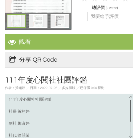
總評價
(
votes)
0
我要给予評價
觀看
分享 QR Code
111年度心閱社社團評鑑
作者：黃翊婷 ╱ 日期：2022-07-26 ╱ 多媒體版
╱ 已保護 0.00 棵樹
111年度心閱社社團評鑑
社長:黃翊婷
副社:鄭淑婷
社代:徐韻閑