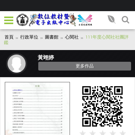
首頁
行政單位
圖書館
心閱社
111年度心閱社社團評
鑑
黃翊婷
更多作品