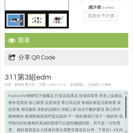
總評價
(
votes)
0
我要给予評價
觀看
分享 QR Code
311第3組edm
作者：蔡明宸 陳子奕 ╱ 日期：2020-12-14 ╱ 多媒體版
╱ 已保護 0.13 棵樹
FashionTW潮牌官方旗艦店 打造品質產品 批發與零售 所有上架產品
都有現貨請 放心購買 品質保證 專注高品質 每個款都是店家精選 保
證質量 潮流服裝 喜歡的請關注 持續上新 給你不斷的驚喜 真心對待
購物愉快 做潮牌服裝我們是認真的 不一樣的服裝打造不一樣的你 我
們相信好的服務和真誠的態度可以讓您繼續回購，而不是一次性買
賣。 關於發貨是在大陸廣州發出需要空運送至台灣，下單后1-3天內