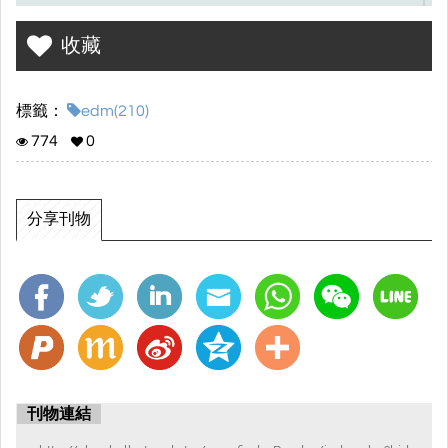
安排出貨，一般7天左右抵達門市，如遇到海關檢查可能會有所延
續。 請客戶預留足夠的時間，以免耽誤您寶貴的時間，不接急單。
收藏
另外換貨退貨需要自行負責運費哦，麻煩看好尺寸下標 謝謝
標籤：
edm(210)
774
0
分享刊物
刊物連結