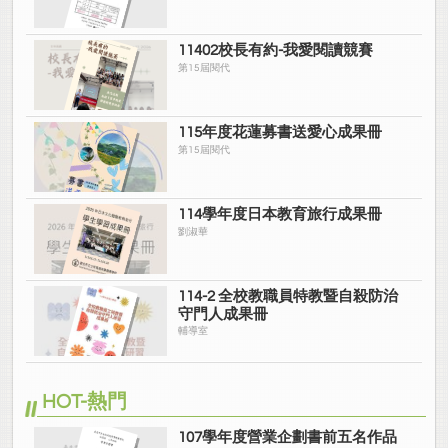
11402校長有約-我愛閱讀競賽
第15屆閱代
115年度花蓮募書送愛心成果冊
第15屆閱代
114學年度日本教育旅行成果冊
劉淑華
114-2 全校教職員特教暨自殺防治
守門人成果冊
輔導室
HOT-熱門
107學年度營業企劃書前五名作品