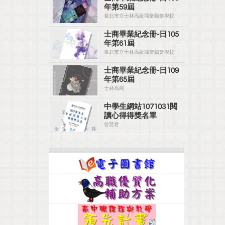
年第59屆
臺北市立士林高級商業職業學校
士商畢業紀念冊-日105
年第61屆
臺北市立士林高級商業職業學校
士商畢業紀念冊-日109
年第65屆
士林高商
中學生網站1071031閱
讀心得得獎名單
曾慧君