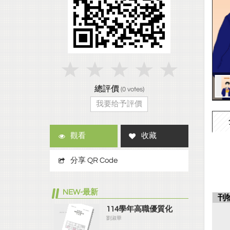
總評價
(
0
votes)
我要给予評價
觀看
收藏
分享 QR Code
NEW-最新
刊
114學年高職優質化
劉淑華