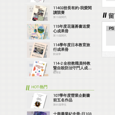
11402校長有約-我愛閱
讀競賽
留
第15屆閱代
115年度花蓮募書送愛
PS
心成果冊
第15屆閱代
114學年度日本教育旅
行成果冊
劉淑華
114-2 全校教職員特教
暨自殺防治守門人成果
冊
輔導室
HOT-熱門
107學年度營業企劃書
前五名作品
第65屆學生
士商畢業紀念冊-日103