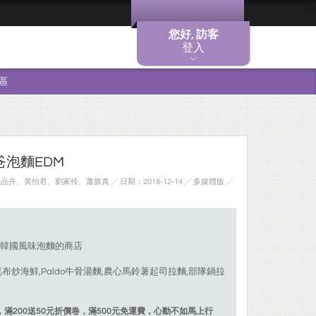
您好, 訪客
登入
區
爸泡麵EDM
、黃怡君、劉家伶、蕭旗真 ╱ 日期：2018-12-14 ╱ 多媒體版
╱
韓國風味泡麵的商店
布炒海鮮,Paldo牛骨湯麵,農心馬鈴薯起司拉麵,部隊鍋拉
25，滿200送50元折價卷，滿500元免運費，心動不如馬上行