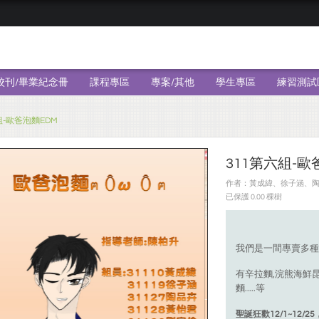
校刊/畢業紀念冊
課程專區
專案/其他
學生專區
練習測試
組-歐爸泡麵EDM
311第六組-歐
作者：黃成緯、徐子涵、陶品卉
已保護 0.00 棵樹
我們是一間專賣多種
有辛拉麵,浣熊海鮮昆
麵.....等
聖誕狂歡12/1~12/