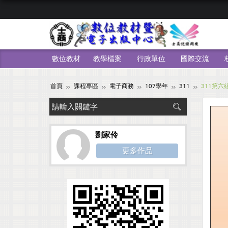
數位教材
教學檔案
行政單位
國際交流
首頁
課程專區
電子商務
107學年
311
311第六
劉家伶
更多作品