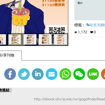
動!!!
標籤：
歐爸泡麵E
1,172
0
分享刊物
物連結
http://ebook.slhs.tp.edu.tw/gogofinderRea