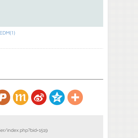
DM(1)
der/index.php?bid=1519