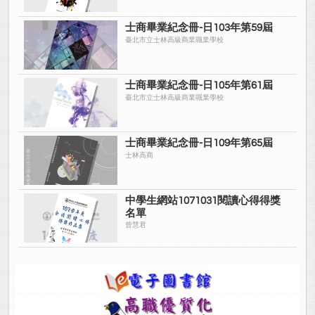
士商畢業紀念冊-日103年第59屆
臺北市立士林高級商業職業學校
士商畢業紀念冊-日105年第61屆
臺北市立士林高級商業職業學校
士商畢業紀念冊-日109年第65屆
士林高商
中學生網站1071031閱讀心得得獎
名單
曾慧君