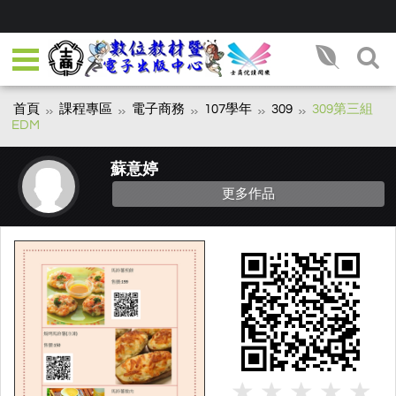
首頁
課程專區
電子商務
107學年
309
309第三組
EDM
蘇意婷
更多作品