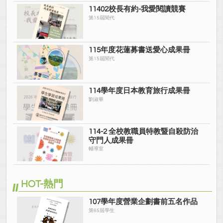
11402校長有約-我愛閱讀競賽
第15屆閱代
115年度花蓮募書送愛心成果冊
第15屆閱代
114學年度日本教育旅行成果冊
劉淑華
114-2 全校教職員特教暨自殺防治
守門人成果冊
輔導室
HOT-熱門
107學年度營業企劃書前五名作品
第65屆學生