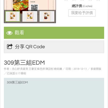
總評價
(
votes)
0
我要给予評價
觀看
分享 QR Code
309第三組EDM
作者：尤心妤 吳庭萱 王馨宜 蘇意婷 陳語杉 賴佑姍 ╱ 日期：2018-12-11 ╱ 多媒體版
╱ 已保護 0.17 棵樹
309第三組EDM