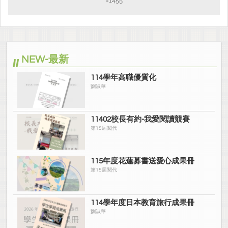
=1455
NEW-最新
114學年高職優質化
劉淑華
11402校長有約-我愛閱讀競賽
第15屆閱代
115年度花蓮募書送愛心成果冊
第15屆閱代
114學年度日本教育旅行成果冊
劉淑華