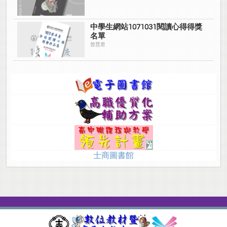
中學生網站1071031閱讀心得得獎
名單
曾慧君
士商圖書館