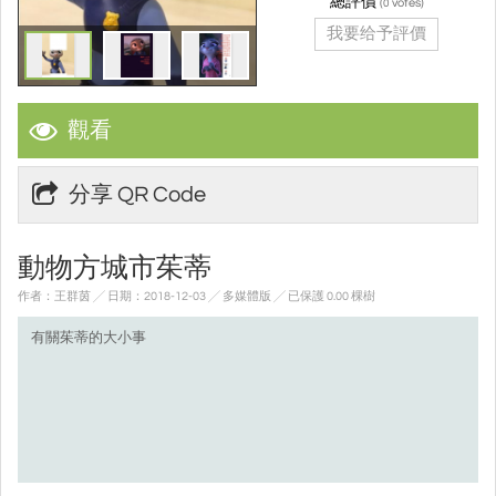
總評價
(
votes)
0
我要给予評價
觀看
分享 QR Code
動物方城市茱蒂
作者：王群茵 ╱ 日期：2018-12-03 ╱ 多媒體版
╱ 已保護 0.00 棵樹
有關茱蒂的大小事