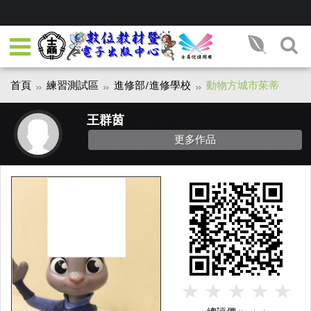
首頁
練習測試區
進修部/進修學校
動物方城市茱蒂
王群茵
更多作品