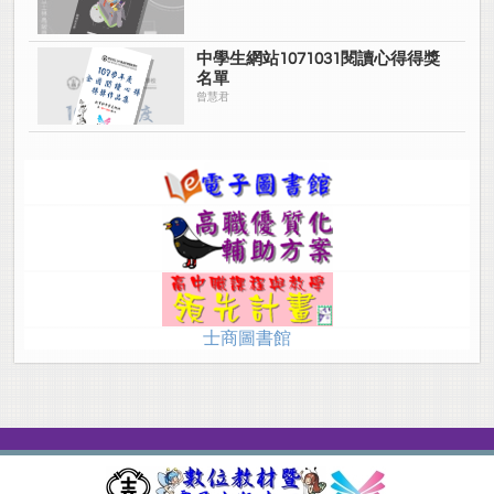
中學生網站1071031閱讀心得得獎
名單
曾慧君
士商圖書館