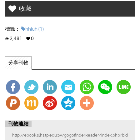
收藏
標籤：
hhiuhi(1)
2,481
0
分享刊物
刊物連結
http://ebook.slhs.tp.edu.tw/gogofinderReader/index.php?bid