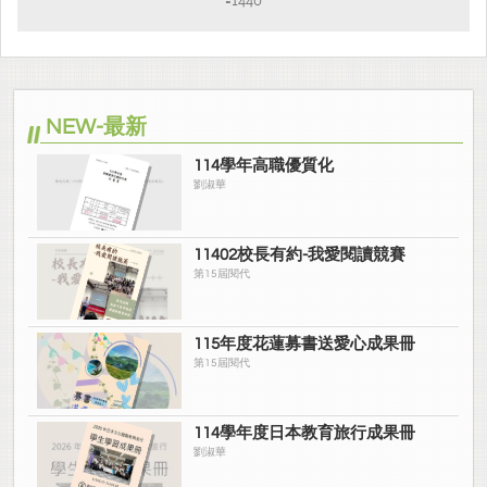
=1440
NEW-最新
114學年高職優質化
劉淑華
11402校長有約-我愛閱讀競賽
第15屆閱代
115年度花蓮募書送愛心成果冊
第15屆閱代
114學年度日本教育旅行成果冊
劉淑華