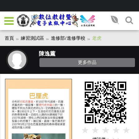
首頁
練習測試區
進修部/進修學校
老虎
陳逸薰
更多作品