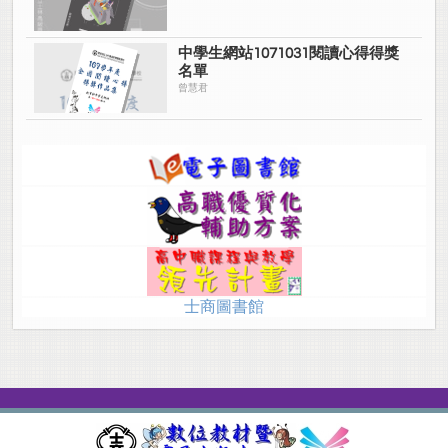
中學生網站1071031閱讀心得得獎
名單
曾慧君
士商圖書館