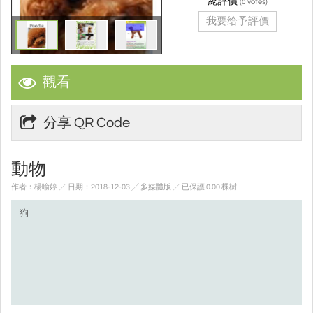
總評價
(
votes)
0
我要给予評價
觀看
分享 QR Code
動物
作者：楊喻婷 ╱ 日期：2018-12-03 ╱ 多媒體版
╱ 已保護 0.00 棵樹
狗