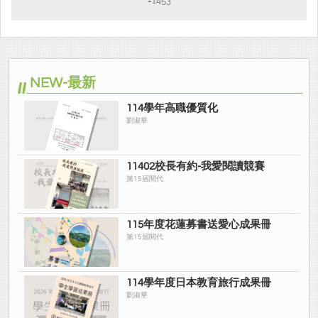
=1453
NEW-最新
114學年高職優質化
劉淑華
11402校長有約-我愛閱讀競賽
第15屆閱代
115年度花蓮募書送愛心成果冊
第15屆閱代
114學年度日本教育旅行成果冊
劉淑華