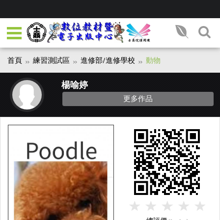
首頁
練習測試區
進修部/進修學校
動物
楊喻婷
更多作品