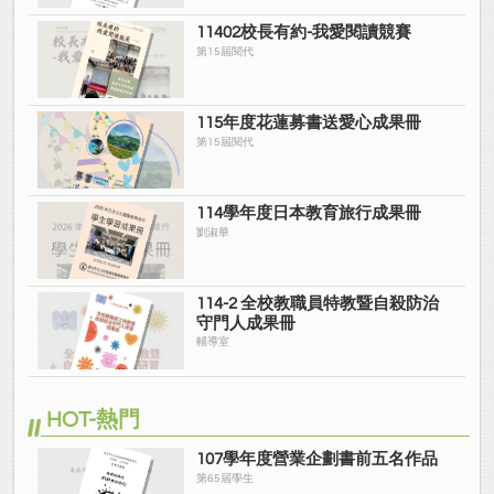
11402校長有約-我愛閱讀競賽
第15屆閱代
115年度花蓮募書送愛心成果冊
第15屆閱代
114學年度日本教育旅行成果冊
劉淑華
114-2 全校教職員特教暨自殺防治
守門人成果冊
輔導室
HOT-熱門
107學年度營業企劃書前五名作品
第65屆學生