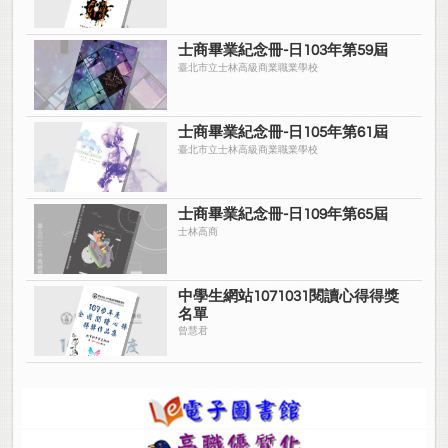
士商畢業紀念冊-日103年第59屆
臺北市立士林高級商業職業學校
士商畢業紀念冊-日105年第61屆
臺北市立士林高級商業職業學校
士商畢業紀念冊-日109年第65屆
士林高商
中學生網站1071031閱讀心得得獎
名單
曾慧君