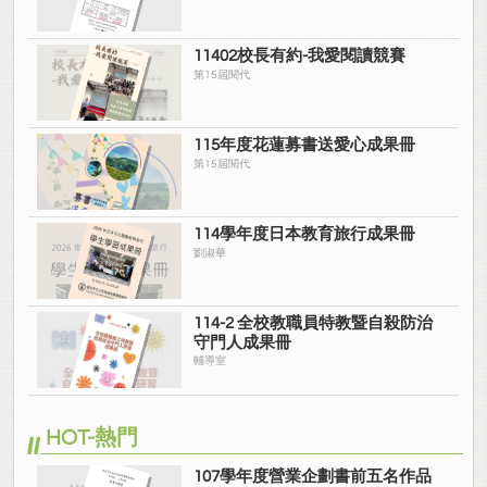
11402校長有約-我愛閱讀競賽
第15屆閱代
115年度花蓮募書送愛心成果冊
第15屆閱代
114學年度日本教育旅行成果冊
劉淑華
114-2 全校教職員特教暨自殺防治
守門人成果冊
輔導室
HOT-熱門
107學年度營業企劃書前五名作品