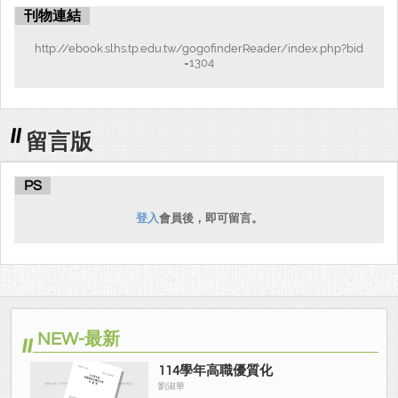
5.
活動2-2 09:10~12:00
翻滾閱讀~
跟貍一起玩
.
刊物連結
16
http://ebook.slhs.tp.edu.tw/gogofinderReader/index.php?bid
=1304
6.
活動2-3 13:10~16:00
聽見閱讀~SWEETQ
真
人圖書館
.
17
留言版
四、
活動集點卡
.
18
PS
1.
集點獎勵辦法
.
19
登入
會員後，即可留言。
2.
集點獎品(
依現場展示為準)
19
五、
活動心得單
.
20
六、
MEMO
22
NEW-最新
114學年高職優質化
劉淑華