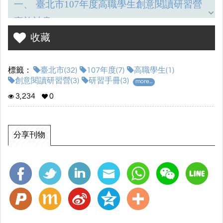
一、
臺北市107
年度高職學生創意閱讀研習營
實施計畫
.
3
收藏
二、
學員/
分組名單
.
7
三、
活動講義
.
10
標籤：
臺北市(32)
107年度(7)
高職學生(1)
創意閱讀研習營(3)
研習手冊(3)
more...
1.
活動1-1 08:20~09:10
分組活動(
一)
10
3,234
0
2.
活動1-2 09:20~12:10
故事閱讀~
主題創作運
分享刊物
用
.
13
3.
活動1-3 13:10~16:00
創意閱讀~
線縫手作書
.
14
4.
活動2-1 08:10~09:00
分組活動(
二)
15