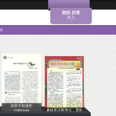
您好, 訪客
登入
區
你所不知道的
Hallowee
趣味英語教學法：電影
黃斌峰
黃斌峰