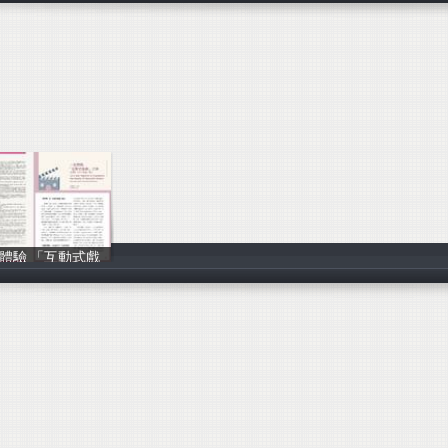
體驗 「互動式戲
黃斌峰