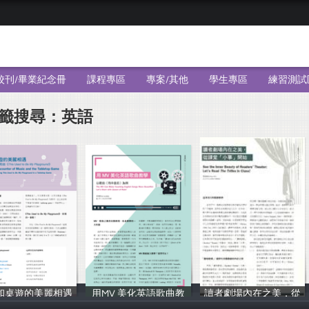
校刊/畢業紀念冊
課程專區
專案/其他
學生專區
練習測試
籤搜尋：英語
和桌遊的美麗相遇
用MV 美化英語歌曲教
讀者劇場內在之美，從
黃斌峰
黃斌峰
黃斌峰