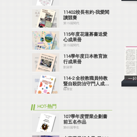
11402校長有約-我愛閱
讀競賽
第15屆閱代
115年度花蓮募書送愛
心成果冊
第15屆閱代
114學年度日本教育旅
行成果冊
劉淑華
114-2 全校教職員特教
一起
暨自殺防治守門人成果
冊
輔導室
HOT-熱門
107學年度營業企劃書
前五名作品
第65屆學生