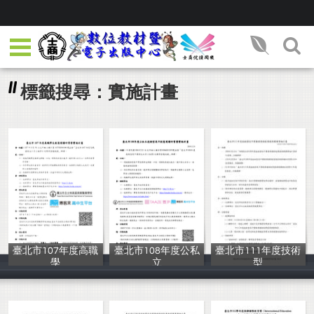
標籤搜尋：實施計畫
臺北市107年度高職
臺北市108年度公私
臺北市111年度技術
學
立
型
鍾允中等
士林高商
教育局