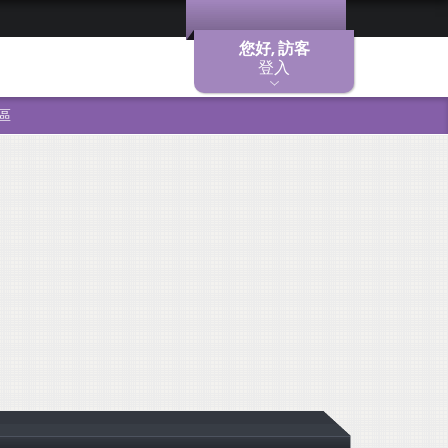
您好, 訪客
登入
區