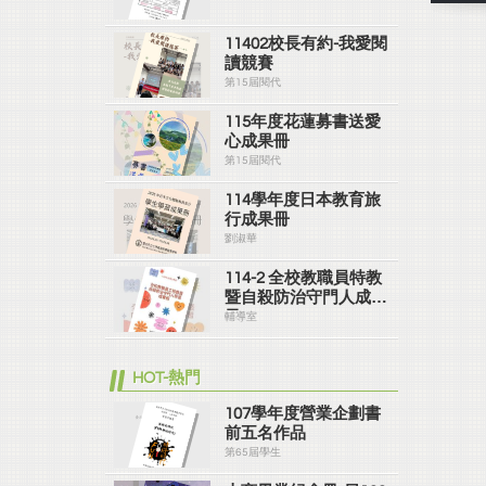
11402校長有約-我愛閱
讀競賽
第15屆閱代
115年度花蓮募書送愛
心成果冊
第15屆閱代
114學年度日本教育旅
行成果冊
劉淑華
114-2 全校教職員特教
暨自殺防治守門人成果
冊
輔導室
HOT-熱門
107學年度營業企劃書
前五名作品
第65屆學生