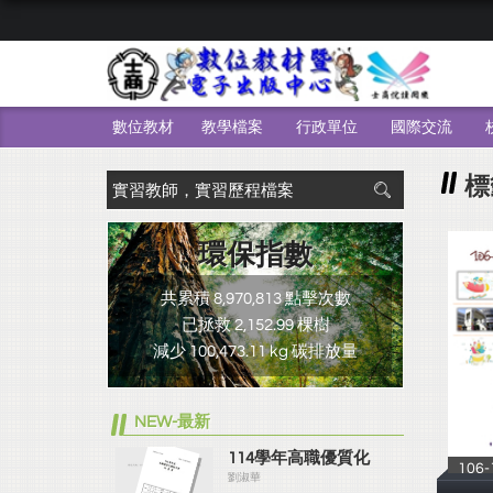
數位教材
教學檔案
行政單位
國際交流
標
環保指數
共累積 8,970,813 點擊次數
已拯救 2,152.99 棵樹
減少 100,473.11 kg 碳排放量
NEW-最新
114學年高職優質化
10
劉淑華