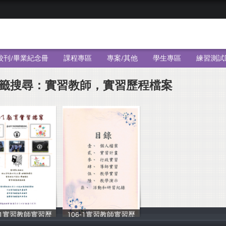
校刊/畢業紀念冊
課程專區
專案/其他
學生專區
練習測試
籤搜尋：實習教師，實習歷程檔案
6-1實習教師實習歷
106-1實習教師實習歷
劉郁芷
黃郁凱