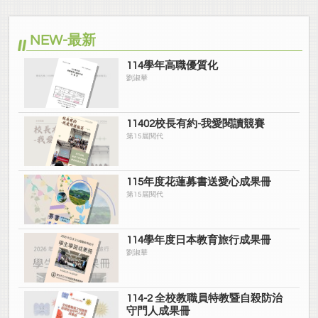
NEW-最新
114學年高職優質化
劉淑華
11402校長有約-我愛閱讀競賽
第15屆閱代
115年度花蓮募書送愛心成果冊
第15屆閱代
114學年度日本教育旅行成果冊
劉淑華
114-2 全校教職員特教暨自殺防治
守門人成果冊