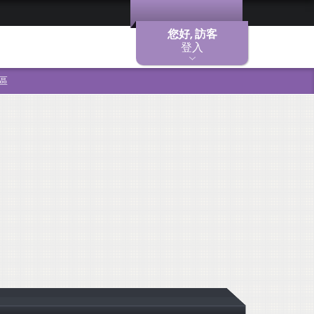
您好, 訪客
登入
區