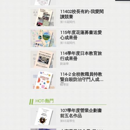
11402校長有約-我愛閱
讀競賽
第15屆閱代
115年度花蓮募書送愛
心成果冊
第15屆閱代
114學年度日本教育旅
行成果冊
劉淑華
114-2 全校教職員特教
暨自殺防治守門人成果
冊
輔導室
HOT-熱門
107學年度營業企劃書
前五名作品
第65屆學生