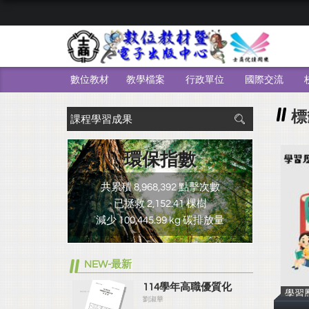
數位教材
教學檔案
行政單位
國際交流
標
環保指數
共累積 8,968,392 點擊次數
已拯救 2,152.41 棵樹
減少 100,445.99 kg 碳排放量
NEW-最新
114學年高職優質化
學習
劉淑華