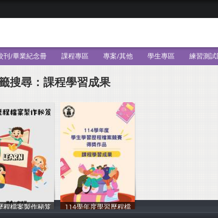
校刊/畢業紀念冊
課程專區
專案/其他
學生專區
練習測試
籤搜尋：課程學習成果
歷程檔案製作秘笈
114學年度學習歷程檔
周家琪
周家琪