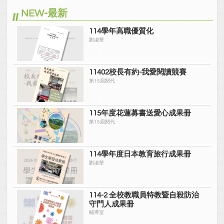
NEW-最新
114學年高職優質化
劉淑華
11402校長有約-我愛閱讀競賽
第15屆閱代
115年度花蓮募書送愛心成果冊
第15屆閱代
114學年度日本教育旅行成果冊
劉淑華
114-2 全校教職員特教暨自殺防治
守門人成果冊
輔導室