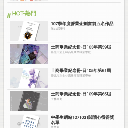
HOT-熱門
107學年度營業企劃書前五名作品
第65屆學生
士商畢業紀念冊-日103年第59屆
臺北市立士林高級商業職業學校
士商畢業紀念冊-日105年第61屆
臺北市立士林高級商業職業學校
士商畢業紀念冊-日109年第65屆
士林高商
中學生網站1071031閱讀心得得獎
名單
曾慧君