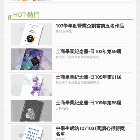
HOT-熱門
107學年度營業企劃書前五名作品
第65屆學生
士商畢業紀念冊-日103年第59屆
臺北市立士林高級商業職業學校
士商畢業紀念冊-日105年第61屆
臺北市立士林高級商業職業學校
士商畢業紀念冊-日109年第65屆
士林高商
中學生網站1071031閱讀心得得獎
名單
曾慧君