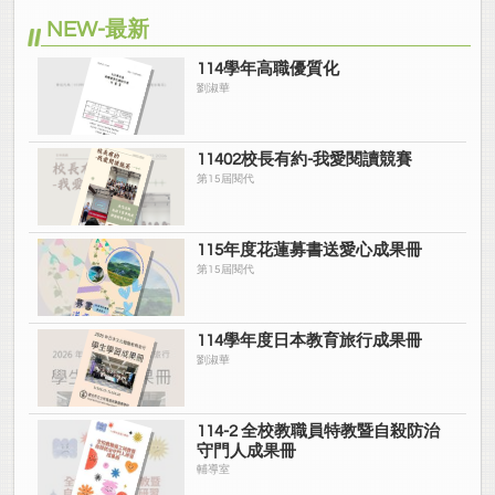
NEW-最新
114學年高職優質化
劉淑華
11402校長有約-我愛閱讀競賽
第15屆閱代
115年度花蓮募書送愛心成果冊
第15屆閱代
114學年度日本教育旅行成果冊
劉淑華
114-2 全校教職員特教暨自殺防治
守門人成果冊
輔導室