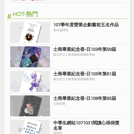
HOT-熱門
107學年度營業企劃書前五名作品
第65屆學生
士商畢業紀念冊-日103年第59屆
臺北市立士林高級商業職業學校
士商畢業紀念冊-日105年第61屆
臺北市立士林高級商業職業學校
士商畢業紀念冊-日109年第65屆
士林高商
中學生網站1071031閱讀心得得獎
名單
曾慧君