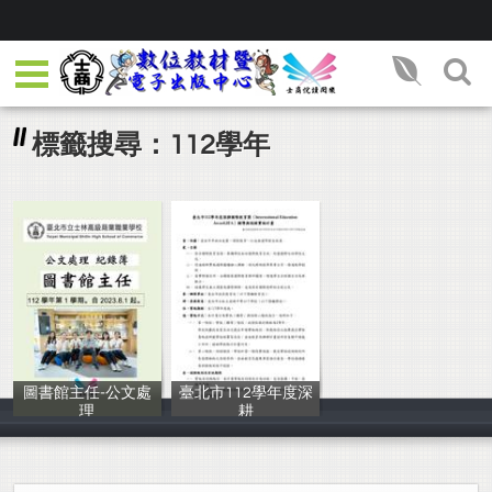
標籤搜尋：112學年
圖書館主任-公文處
臺北市112學年度深
理
耕
鍾允中等
臺北市政府教育