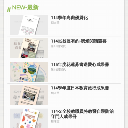
NEW-最新
114學年高職優質化
劉淑華
11402校長有約-我愛閱讀競賽
第15屆閱代
115年度花蓮募書送愛心成果冊
第15屆閱代
114學年度日本教育旅行成果冊
劉淑華
114-2 全校教職員特教暨自殺防治
守門人成果冊
輔導室