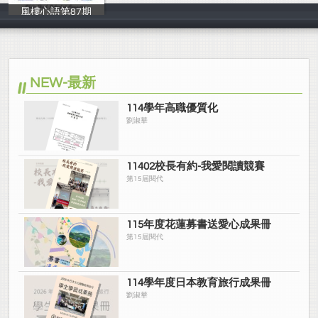
風樓心語第87期
輔導室
NEW-最新
114學年高職優質化
劉淑華
11402校長有約-我愛閱讀競賽
第15屆閱代
115年度花蓮募書送愛心成果冊
第15屆閱代
114學年度日本教育旅行成果冊
劉淑華