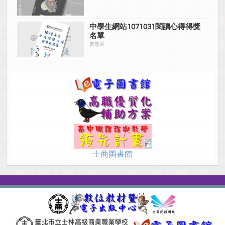
中學生網站1071031閱讀心得得獎
名單
曾慧君
士商圖書館