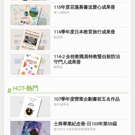
115年度花蓮募書送愛心成果冊
第15屆閱代
114學年度日本教育旅行成果冊
劉淑華
114-2 全校教職員特教暨自殺防治
守門人成果冊
輔導室
HOT-熱門
107學年度營業企劃書前五名作品
第65屆學生
士商畢業紀念冊-日103年第59屆
臺北市立士林高級商業職業學校