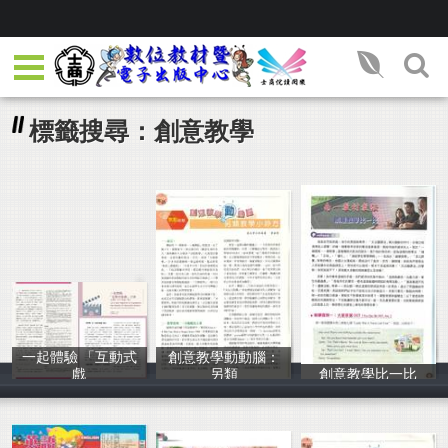
標籤搜尋：創意教學
一起體驗 「互動式
創意教學動動腦：
戲
另類
創意教學比一比
黃斌峰
黃斌峰
黃斌峰