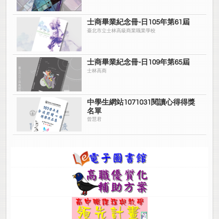
士商畢業紀念冊-日105年第61屆
臺北市立士林高級商業職業學校
士商畢業紀念冊-日109年第65屆
士林高商
中學生網站1071031閱讀心得得獎
名單
曾慧君