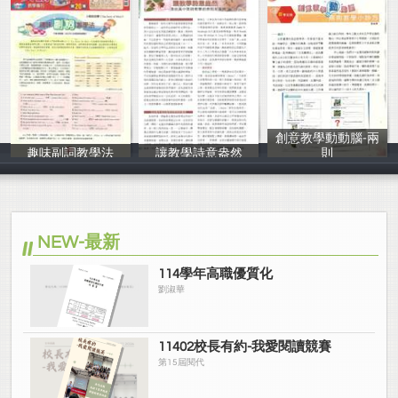
創意教學動動腦-兩
趣味副詞教學法
讓教學詩意盎然
則
黃斌峰
黃斌峰
黃斌峰
NEW-最新
114學年高職優質化
劉淑華
11402校長有約-我愛閱讀競賽
第15屆閱代