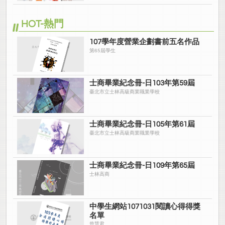
HOT-熱門
107學年度營業企劃書前五名作品
第65屆學生
士商畢業紀念冊-日103年第59屆
臺北市立士林高級商業職業學校
士商畢業紀念冊-日105年第61屆
臺北市立士林高級商業職業學校
士商畢業紀念冊-日109年第65屆
士林高商
中學生網站1071031閱讀心得得獎
名單
曾慧君