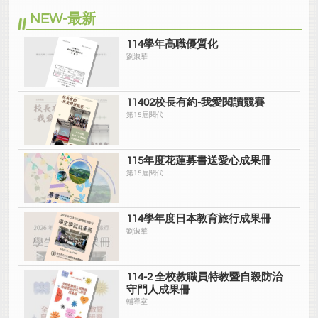
NEW-最新
114學年高職優質化
劉淑華
11402校長有約-我愛閱讀競賽
第15屆閱代
115年度花蓮募書送愛心成果冊
第15屆閱代
114學年度日本教育旅行成果冊
劉淑華
114-2 全校教職員特教暨自殺防治
守門人成果冊
輔導室