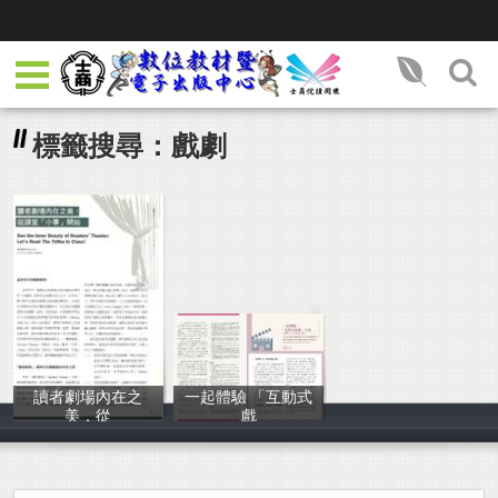
標籤搜尋：戲劇
讀者劇場內在之
一起體驗 「互動式
美，從
戲
黃斌峰
黃斌峰