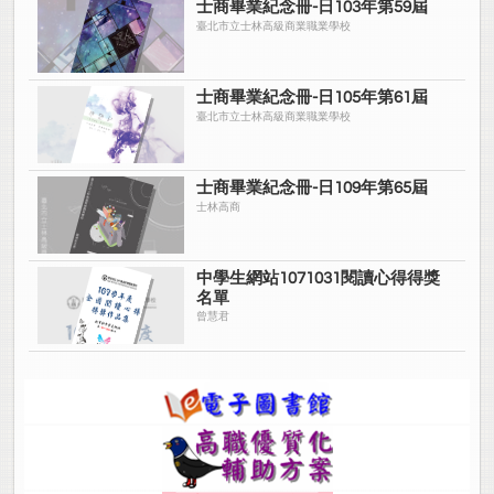
士商畢業紀念冊-日103年第59屆
臺北市立士林高級商業職業學校
士商畢業紀念冊-日105年第61屆
臺北市立士林高級商業職業學校
士商畢業紀念冊-日109年第65屆
士林高商
中學生網站1071031閱讀心得得獎
名單
曾慧君