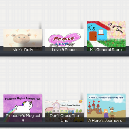
Nick's Daily
Love & Peace
K's General Store
魏宇萱 陳昱
朱力麟 李堉甄
沈孜芸 劉子琳
Pinacorn’s Magical
Don't Cross The
R
Line
A Hero’s Journey of
邱煜婷 陳妤瑄
蔡仲宜 黃柏皓
李沛涵 莊沛欣