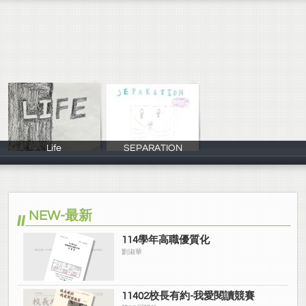
Life
SEPARATION
進203戴筠蓁/郭
陳振凱
NEW-最新
114學年高職優質化
劉淑華
11402校長有約-我愛閱讀競賽