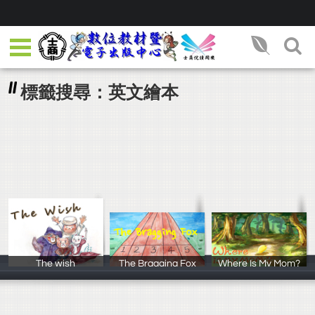
標籤搜尋：英文繪本
The wish
The Bragging Fox
Where Is My Mom?
蘇筱涵 許閔智
吳芃諭、岳怡杉
卓頎諺 林亞璇