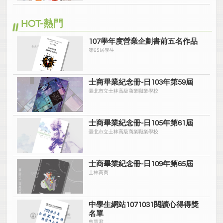
HOT-熱門
107學年度營業企劃書前五名作品
第65屆學生
士商畢業紀念冊-日103年第59屆
臺北市立士林高級商業職業學校
士商畢業紀念冊-日105年第61屆
臺北市立士林高級商業職業學校
士商畢業紀念冊-日109年第65屆
士林高商
中學生網站1071031閱讀心得得獎
名單
曾慧君