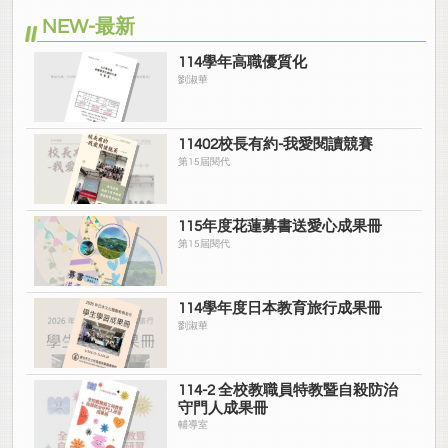
NEW-最新
114學年高職優質化
劉淑華
11402校長有約-我愛閱讀競賽
第15屆閱代
115年度花蓮募書送愛心成果冊
第15屆閱代
114學年度日本教育旅行成果冊
劉淑華
114-2 全校教職員特教暨自殺防治
守門人成果冊
輔導室