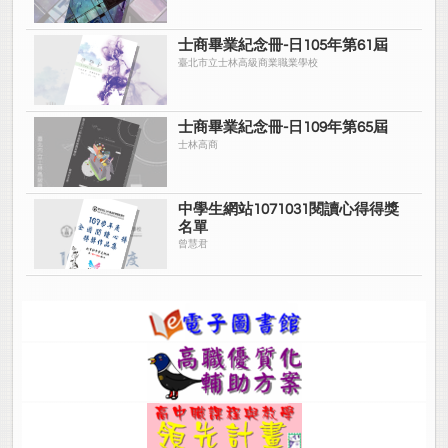
士商畢業紀念冊-日105年第61屆
臺北市立士林高級商業職業學校
士商畢業紀念冊-日109年第65屆
士林高商
中學生網站1071031閱讀心得得獎
名單
曾慧君