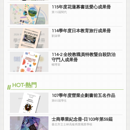
115年度花蓮募書送愛心成果冊
第15屆閱代
114學年度日本教育旅行成果冊
劉淑華
114-2 全校教職員特教暨自殺防治
守門人成果冊
輔導室
HOT-熱門
107學年度營業企劃書前五名作品
第65屆學生
士商畢業紀念冊-日103年第59屆
臺北市立士林高級商業職業學校