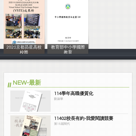
2020京都昴星高校
教育部中小學國際
校際
教育
士林高商
教育部
NEW-最新
114學年高職優質化
劉淑華
11402校長有約-我愛閱讀競賽
第15屆閱代