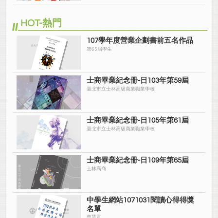
HOT-熱門
107學年度營業企劃書前五名作品
第65屆學生
士商畢業紀念冊-日103年第59屆
臺北市立士林高級商業職業學校
士商畢業紀念冊-日105年第61屆
臺北市立士林高級商業職業學校
士商畢業紀念冊-日109年第65屆
士林高商
中學生網站1071031閱讀心得得獎
名單
曾慧君