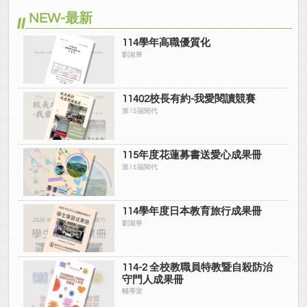
NEW-最新
114學年高職優質化
劉淑華
11402校長有約-我愛閱讀競賽
第15屆閱代
115年度花蓮募書送愛心成果冊
第15屆閱代
114學年度日本教育旅行成果冊
劉淑華
114-2 全校教職員特教暨自殺防治
守門人成果冊
輔導室