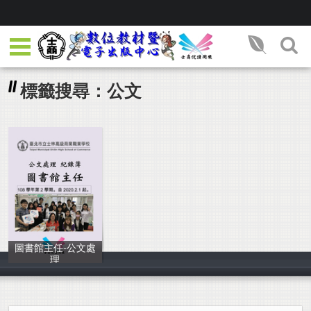
標籤搜尋：公文
圖書館主任-公文處
理
鍾允中等