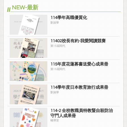
NEW-最新
114學年高職優質化
劉淑華
11402校長有約-我愛閱讀競賽
第15屆閱代
115年度花蓮募書送愛心成果冊
第15屆閱代
114學年度日本教育旅行成果冊
劉淑華
114-2 全校教職員特教暨自殺防治
守門人成果冊
輔導室