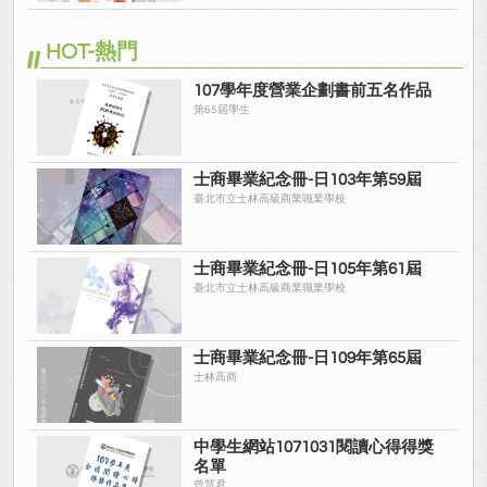
HOT-熱門
107學年度營業企劃書前五名作品
第65屆學生
士商畢業紀念冊-日103年第59屆
臺北市立士林高級商業職業學校
士商畢業紀念冊-日105年第61屆
臺北市立士林高級商業職業學校
士商畢業紀念冊-日109年第65屆
士林高商
中學生網站1071031閱讀心得得獎
名單
曾慧君