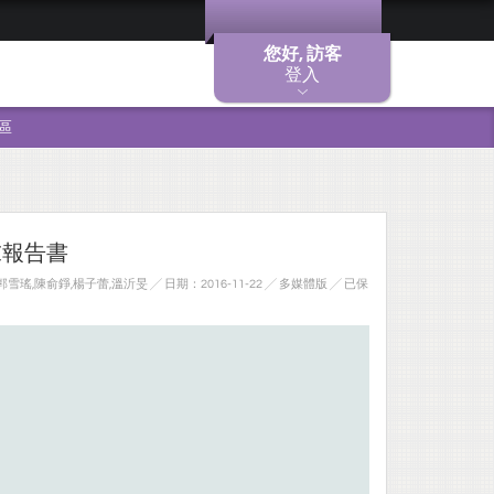
您好, 訪客
登入
區
末報告書
雪瑤,陳俞錚,楊子蕾,溫沂旻 ╱ 日期：2016-11-22 ╱ 多媒體版
╱ 已保