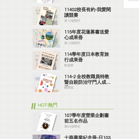
11402校長有約-我愛閱
讀競賽
第15屆閱代
115年度花蓮募書送愛
心成果冊
第15屆閱代
114學年度日本教育旅
行成果冊
劉淑華
114-2 全校教職員特教
暨自殺防治守門人成果
冊
輔導室
HOT-熱門
107學年度營業企劃書
前五名作品
第65屆學生
士商畢業紀念冊-日103