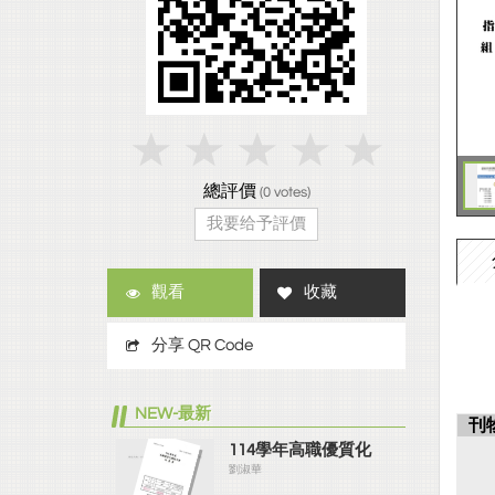
總評價
(
0
votes)
我要给予評價
觀看
收藏
分享 QR Code
NEW-最新
刊
114學年高職優質化
劉淑華