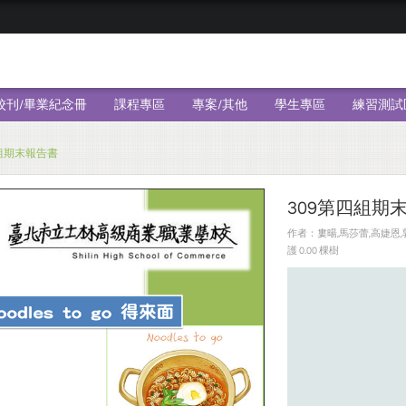
校刊/畢業紀念冊
課程專區
專案/其他
學生專區
練習測試
四組期末報告書
309第四組期
作者：婁暘,馬莎蕾,高婕恩,郭
護 0.00 棵樹