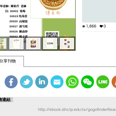
1,866
0
分享刊物
物連結
http://ebook.slhs.tp.edu.tw/gogofinderRea