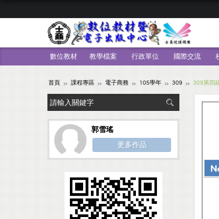
數位教材
教學檔案
行政單位
國際交流
首頁
課程專區
電子商務
105學年
309
309第
郭雪瑤
更多作品