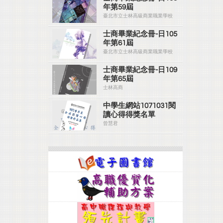
年第59屆
臺北市立士林高級商業職業學校
士商畢業紀念冊-日105
年第61屆
臺北市立士林高級商業職業學校
士商畢業紀念冊-日109
年第65屆
士林高商
中學生網站1071031閱
讀心得得獎名單
曾慧君