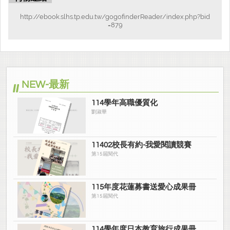
http://ebook.slhs.tp.edu.tw/gogofinderReader/index.php?bid
=879
NEW-最新
114學年高職優質化
劉淑華
11402校長有約-我愛閱讀競賽
第15屆閱代
115年度花蓮募書送愛心成果冊
第15屆閱代
114學年度日本教育旅行成果冊