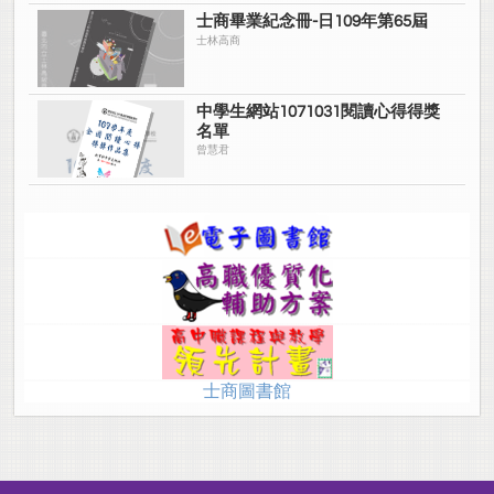
士商畢業紀念冊-日109年第65屆
士林高商
中學生網站1071031閱讀心得得獎
名單
曾慧君
士商圖書館