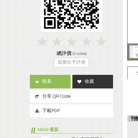
總評價
(
0
votes)
我要给予評價
觀看
收藏
分享 QR Code
下載PDF
刊
NEW-最新