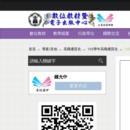
數位教材
教學檔案
行政單位
國際交流
首頁
專案/其他
高職優質化
105學年高職優質化
1
鍾允中
更多作品