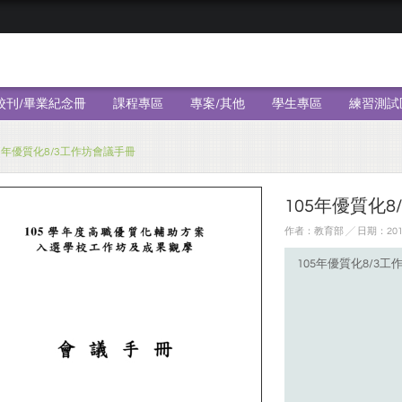
校刊/畢業紀念冊
課程專區
專案/其他
學生專區
練習測試
05年優質化8/3工作坊會議手冊
105年優質化
作者：教育部 ╱ 日期：2016
105年優質化8/3