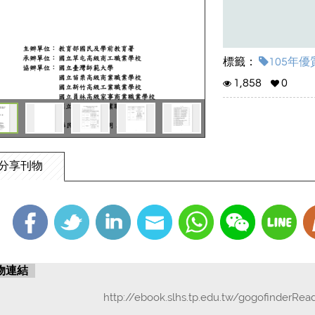
標籤：
105年優
1,858
0
分享刊物
物連結
http://ebook.slhs.tp.edu.tw/gogofinderRea