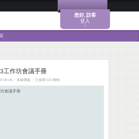
您好, 訪客
登入
區
8/3工作坊會議手冊
-08-09 ╱ 多媒體版
╱ 已保護 0.00 棵樹
工作坊會議手冊