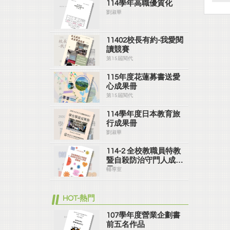
114學年高職優質化
劉淑華
11402校長有約-我愛閱
讀競賽
第15屆閱代
115年度花蓮募書送愛
心成果冊
第15屆閱代
114學年度日本教育旅
行成果冊
劉淑華
114-2 全校教職員特教
暨自殺防治守門人成果
冊
輔導室
HOT-熱門
107學年度營業企劃書
前五名作品