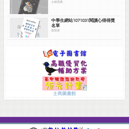
士林高商
中學生網站1071031閱讀心得得獎
名單
曾慧君
士商圖書館