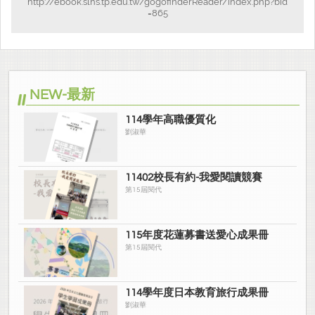
http://ebook.slhs.tp.edu.tw/gogofinderReader/index.php?bid
=865
NEW-最新
114學年高職優質化
劉淑華
11402校長有約-我愛閱讀競賽
第15屆閱代
115年度花蓮募書送愛心成果冊
第15屆閱代
114學年度日本教育旅行成果冊
劉淑華