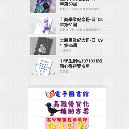
年第59屆
臺北市立士林高級商業職業學校
士商畢業紀念冊-日105
年第61屆
臺北市立士林高級商業職業學校
士商畢業紀念冊-日109
年第65屆
士林高商
中學生網站1071031閱
讀心得得獎名單
曾慧君