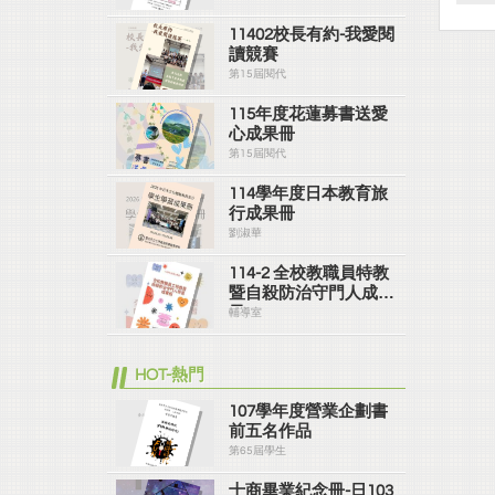
11402校長有約-我愛閱
讀競賽
第15屆閱代
115年度花蓮募書送愛
心成果冊
第15屆閱代
114學年度日本教育旅
行成果冊
劉淑華
114-2 全校教職員特教
暨自殺防治守門人成果
冊
輔導室
HOT-熱門
107學年度營業企劃書
前五名作品
第65屆學生
士商畢業紀念冊-日103