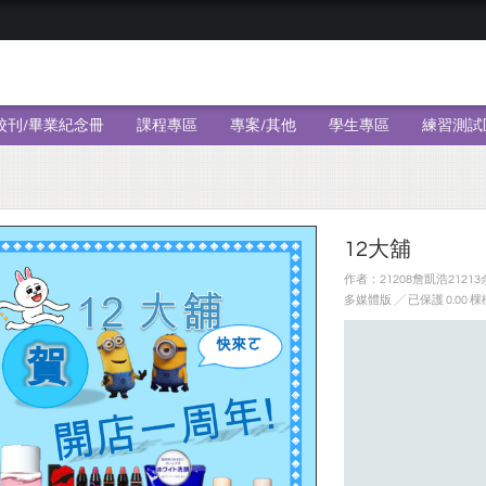
校刊/畢業紀念冊
課程專區
專案/其他
學生專區
練習測試
12大舖
作者：21208詹凱浩21213余
多媒體版
╱ 已保護 0.00 棵