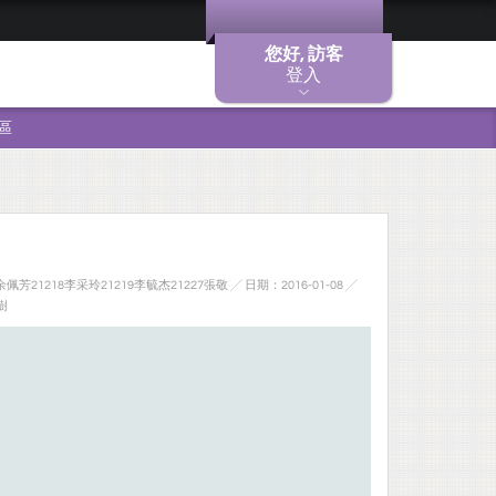
您好, 訪客
登入
區
佩芳21218李采玲21219李毓杰21227張敬 ╱ 日期：2016-01-08 ╱
樹