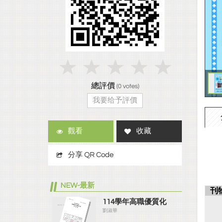
總評價
(
0
votes)
我要给予評價
觀看
收藏
分享 QR Code
NEW-最新
刊
114學年高職優質化
劉淑華