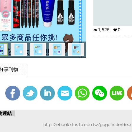
1,525
0
分享刊物
物連結
http://ebook.slhs.tp.edu.tw/gogofinderRea