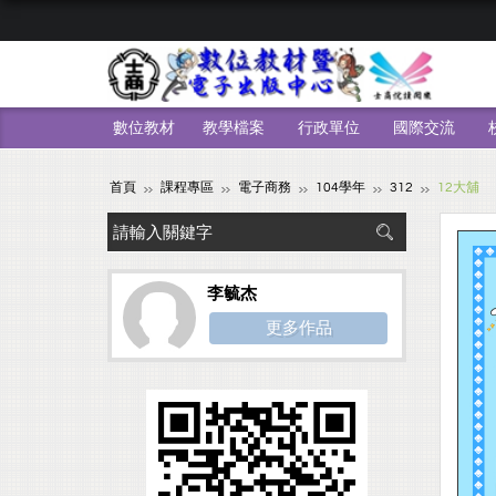
數位教材
教學檔案
行政單位
國際交流
首頁
課程專區
電子商務
104學年
312
12大舖
李毓杰
更多作品