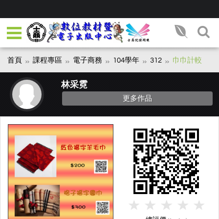
首頁
課程專區
電子商務
104學年
312
巾巾計較
林采霓
更多作品