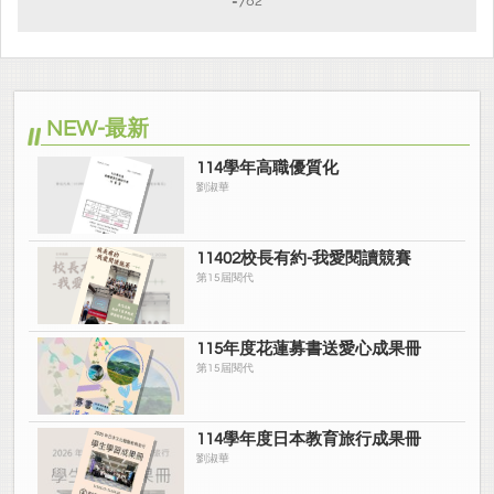
=782
NEW-最新
114學年高職優質化
劉淑華
11402校長有約-我愛閱讀競賽
第15屆閱代
115年度花蓮募書送愛心成果冊
第15屆閱代
114學年度日本教育旅行成果冊
劉淑華