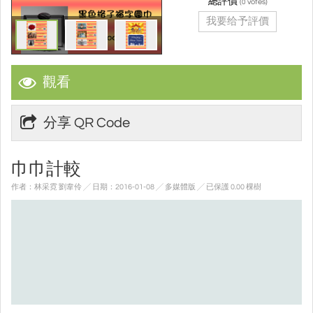
總評價
(
votes)
0
我要给予評價
觀看
分享 QR Code
巾巾計較
作者：林采霓 劉韋伶 ╱ 日期：2016-01-08 ╱ 多媒體版
╱ 已保護 0.00 棵樹