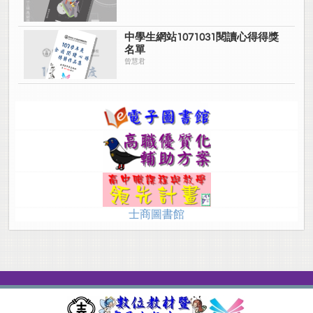
中學生網站1071031閱讀心得得獎
名單
曾慧君
士商圖書館