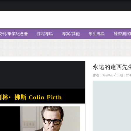
校刊/畢業紀念冊
課程專區
專案/其他
學生專區
練習測試
永遠的達西先
作者：TessWu ╱ 日期：201