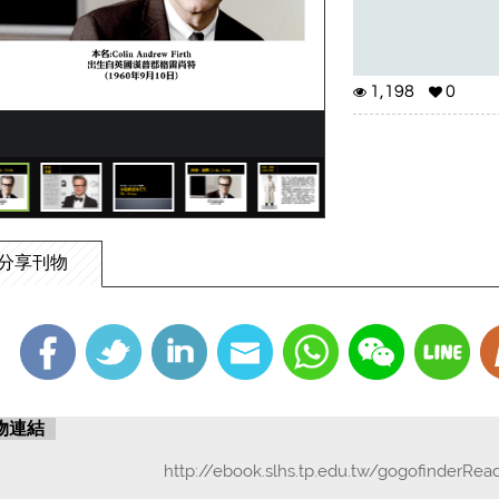
1,198
0
分享刊物
物連結
http://ebook.slhs.tp.edu.tw/gogofinderRea