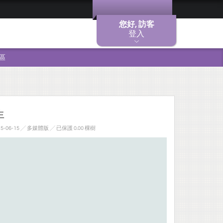
您好, 訪客
登入
區
生
5-06-15 ╱ 多媒體版
╱ 已保護 0.00 棵樹