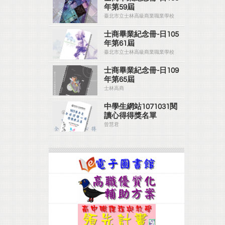
年第59屆
臺北市立士林高級商業職業學校
士商畢業紀念冊-日105
年第61屆
臺北市立士林高級商業職業學校
士商畢業紀念冊-日109
年第65屆
士林高商
中學生網站1071031閱
讀心得得獎名單
曾慧君