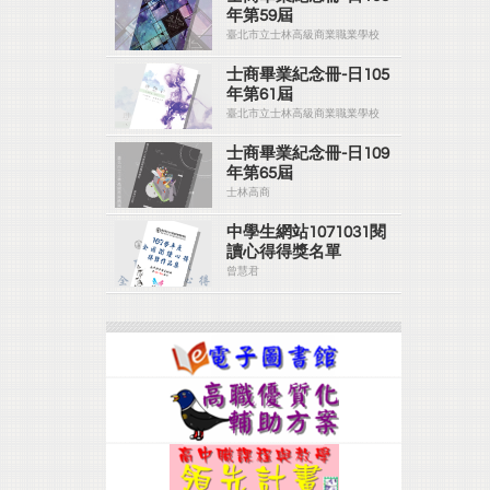
年第59屆
臺北市立士林高級商業職業學校
士商畢業紀念冊-日105
年第61屆
臺北市立士林高級商業職業學校
士商畢業紀念冊-日109
年第65屆
士林高商
中學生網站1071031閱
讀心得得獎名單
曾慧君