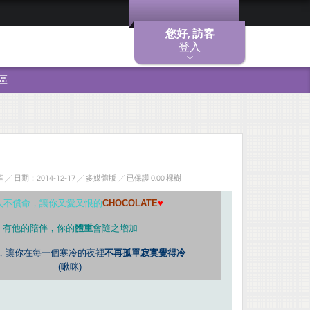
您好, 訪客
登入
區
 日期：2014-12-17 ╱ 多媒體版
╱ 已保護 0.00 棵樹
人不償命，讓你又愛又恨的
CHOCOLATE
♥
有他的陪伴，你的
體重
會隨之增加
，讓你在每一個寒冷的夜裡
不再孤單寂寞覺得冷
(啾咪)