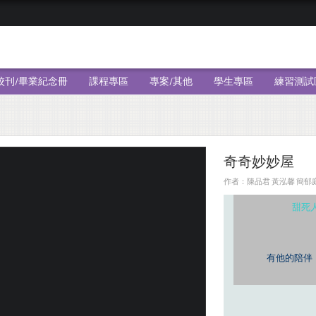
校刊/畢業紀念冊
課程專區
專案/其他
學生專區
練習測試
奇奇妙妙屋
作者：陳品君 黃泓馨 簡郁庭 ╱
甜死
有他的陪伴