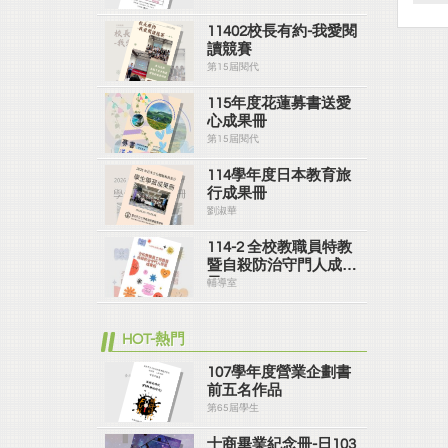
11402校長有約-我愛閱
讀競賽
第15屆閱代
115年度花蓮募書送愛
心成果冊
第15屆閱代
114學年度日本教育旅
行成果冊
劉淑華
114-2 全校教職員特教
暨自殺防治守門人成果
冊
輔導室
HOT-熱門
107學年度營業企劃書
前五名作品
第65屆學生
士商畢業紀念冊-日103