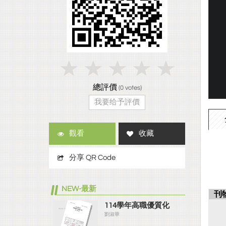
總評價
(
0
votes)
我要给予評價
觀看
收藏
分享 QR Code
NEW-最新
刊
114學年高職優質化
劉淑華