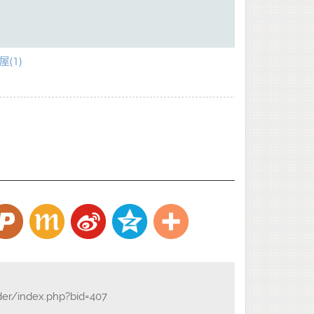
(1)
der/index.php?bid=407