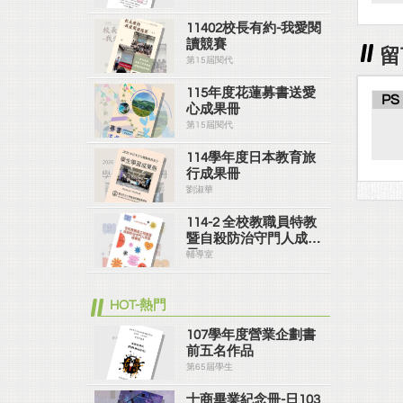
11402校長有約-我愛閱
讀競賽
留
第15屆閱代
115年度花蓮募書送愛
PS
心成果冊
第15屆閱代
114學年度日本教育旅
行成果冊
劉淑華
114-2 全校教職員特教
暨自殺防治守門人成果
冊
輔導室
HOT-熱門
107學年度營業企劃書
前五名作品
第65屆學生
士商畢業紀念冊-日103