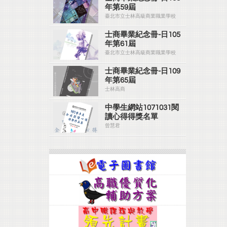
年第59屆
臺北市立士林高級商業職業學校
士商畢業紀念冊-日105
年第61屆
臺北市立士林高級商業職業學校
士商畢業紀念冊-日109
年第65屆
士林高商
中學生網站1071031閱
讀心得得獎名單
曾慧君