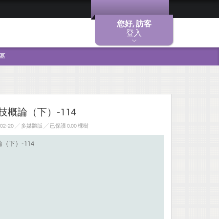
您好, 訪客
登入
區
技概論（下）-114
02-20 ╱ 多媒體版
╱ 已保護 0.00 棵樹
（下）-114