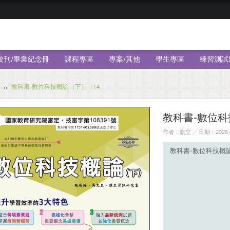
校刊/畢業紀念冊
課程專區
專案/其他
學生專區
練習測試
教科書-數位科技概論（下）-114
教科書-數位科
作者：旗立 ╱ 日期：2026-
教科書-數位科技概論