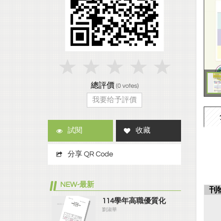
總評價
(
0
votes)
我要给予評價
試閱
收藏
分享 QR Code
NEW-最新
刊
114學年高職優質化
劉淑華