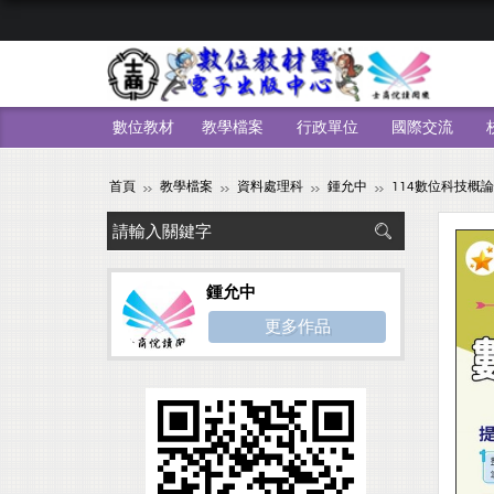
數位教材
教學檔案
行政單位
國際交流
首頁
教學檔案
資料處理科
鍾允中
114數位科技概論
鍾允中
更多作品