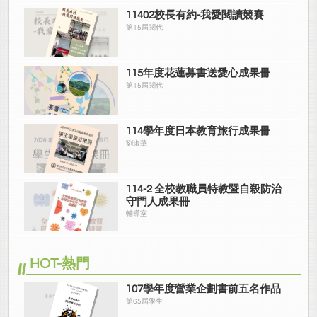
11402校長有約-我愛閱讀競賽
第15屆閱代
115年度花蓮募書送愛心成果冊
第15屆閱代
114學年度日本教育旅行成果冊
劉淑華
114-2 全校教職員特教暨自殺防治
守門人成果冊
輔導室
HOT-熱門
107學年度營業企劃書前五名作品
第65屆學生