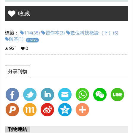
收藏
標籤：
114(35)
習作本(3)
數位科技概論（下）(5)
解答(1)
more...
921
0
分享刊物
刊物連結