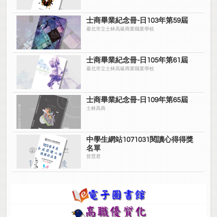
士商畢業紀念冊-日103年第59屆
臺北市立士林高級商業職業學校
士商畢業紀念冊-日105年第61屆
臺北市立士林高級商業職業學校
士商畢業紀念冊-日109年第65屆
士林高商
中學生網站1071031閱讀心得得獎
名單
曾慧君