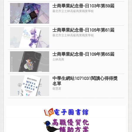
士商畢業紀念冊-日103年第59屆
臺北市立士林高級商業職業學校
士商畢業紀念冊-日105年第61屆
臺北市立士林高級商業職業學校
士商畢業紀念冊-日109年第65屆
士林高商
中學生網站1071031閱讀心得得獎
名單
曾慧君