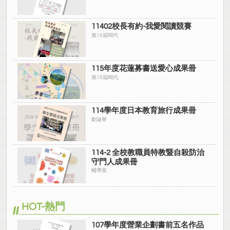
11402校長有約-我愛閱讀競賽
第15屆閱代
115年度花蓮募書送愛心成果冊
第15屆閱代
114學年度日本教育旅行成果冊
劉淑華
114-2 全校教職員特教暨自殺防治
守門人成果冊
輔導室
HOT-熱門
107學年度營業企劃書前五名作品