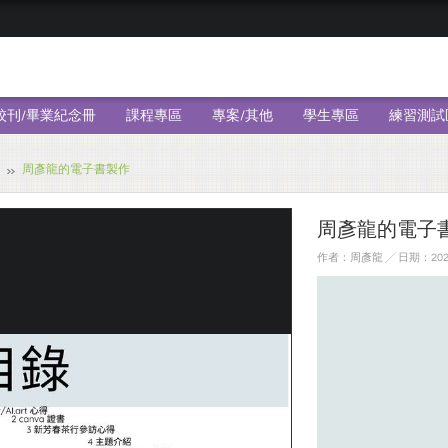
校刊/畢業紀念冊
課程專區
專案/其他
學生專區
練習測試
周彥龍的電子書製作
周彥龍的電子
作者：周彥龍 ╱ 日期：2025