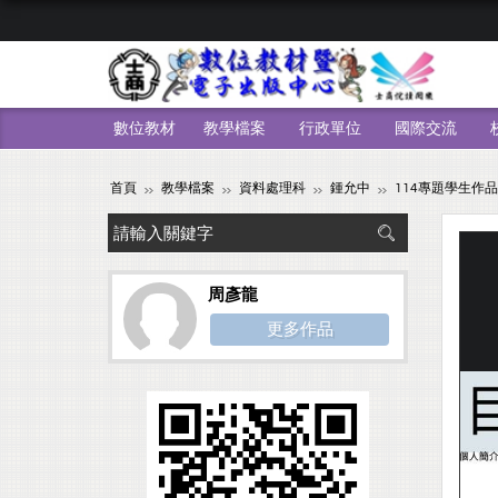
數位教材
教學檔案
行政單位
國際交流
首頁
教學檔案
資料處理科
鍾允中
114專題學生作品
周彥龍
更多作品