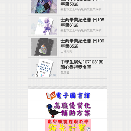
年第59屆
臺北市立士林高級商業職業學校
士商畢業紀念冊-日105
年第61屆
臺北市立士林高級商業職業學校
士商畢業紀念冊-日109
年第65屆
士林高商
中學生網站1071031閱
讀心得得獎名單
曾慧君