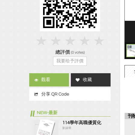
總評價
(
0
votes)
我要给予評價
觀看
收藏
分享 QR Code
NEW-最新
刊
114學年高職優質化
劉淑華