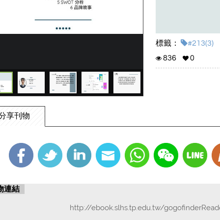
標籤：
#213(3)
836
0
分享刊物
物連結
http://ebook.slhs.tp.edu.tw/gogofinderRea