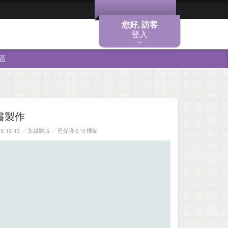
您好, 訪客
登入
區
書製作
-10-13 ╱ 多媒體版
╱ 已保護 0.15 棵樹