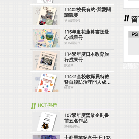
11402校長有約-我愛閱
讀競賽
留
第15屆閱代
115年度花蓮募書送愛
PS
心成果冊
第15屆閱代
114學年度日本教育旅
行成果冊
劉淑華
114-2 全校教職員特教
暨自殺防治守門人成果
冊
輔導室
HOT-熱門
107學年度營業企劃書
前五名作品
第65屆學生
士商畢業紀念冊-日103